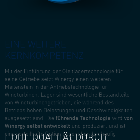
EINE WEITERE
KERNKOMPETENZ
Mit der Einführung der Gleitlagertechnologie für
seine Getriebe setzt Winergy einen weiteren
Meilenstein in der Antriebstechnologie für
Windturbinen. Lager sind wesentliche Bestandteile
von Windturbinengetrieben, die während des
Betriebs hohen Belastungen und Geschwindigkeiten
ausgesetzt sind. Die
führende Technologie
wird
von
Winergy selbst entwickelt
und produziert und ist
eine vorteilhafte Option gegenüber den häufig
HOHE QUALITÄT DURCH