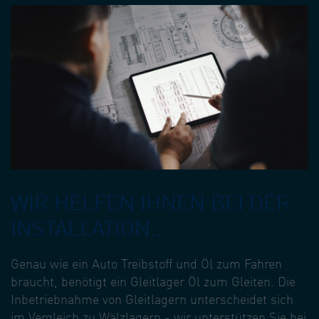
WIR HELFEN IHNEN BEI DER
INSTALLATION...
Genau wie ein Auto Treibstoff und Öl zum Fahren
braucht, benötigt ein Gleitlager Öl zum Gleiten. Die
Inbetriebnahme von Gleitlagern unterscheidet sich
im Vergleich zu Wälzlagern - wir unterstützen Sie bei