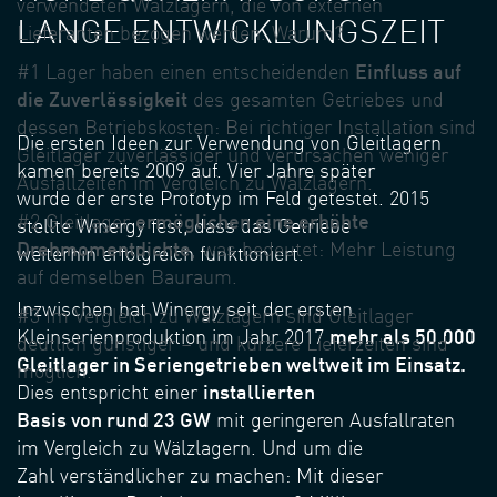
verwendeten Wälzlagern, die von externen
LANGE ENTWICKLUNGSZEIT
Lieferanten bezogen werden. Warum?
#1 Lager haben einen entscheidenden
Einfluss auf
die Zuverlässigkeit
des gesamten Getriebes und
dessen Betriebskosten: Bei richtiger Installation sind
Die ersten Ideen zur Verwendung von Gleitlagern
Gleitlager zuverlässiger und verursachen weniger
kamen bereits 2009 auf. Vier Jahre später
Ausfallzeiten im Vergleich zu Wälzlagern.
wurde der erste Prototyp im Feld getestet. 2015
#2 Gleitlager
ermöglichen eine erhöhte
stellte Winergy fest, dass das Getriebe
Drehmomentdichte
, was bedeutet: Mehr Leistung
weiterhin erfolgreich funktioniert.
auf demselben Bauraum.
Inzwischen hat Winergy seit der ersten
#3 Im Vergleich zu Wälzlagern sind Gleitlager
Kleinserienproduktion im Jahr 2017
mehr als 50.000
deutlich günstiger – und kürzere Lieferzeiten sind
Gleitlager in Seriengetrieben weltweit im Einsatz.
möglich.
Dies entspricht einer
installierten
Basis von rund 23 GW
mit geringeren Ausfallraten
im Vergleich zu Wälzlagern. Und um die
Zahl verständlicher zu machen: Mit dieser