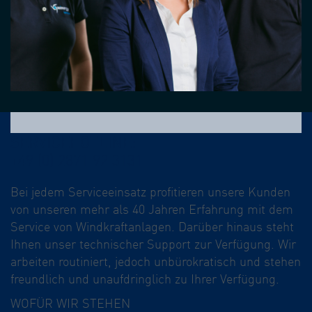
SERVICEHOTLINE:
+49 (0) 2871 92 3131
Bei jedem Serviceeinsatz profitieren unsere Kunden
von unseren mehr als 40 Jahren Erfahrung mit dem
Service von Windkraftanlagen. Darüber hinaus steht
Ihnen unser technischer Support zur Verfügung. Wir
arbeiten routiniert, jedoch unbürokratisch und stehen
freundlich und unaufdringlich zu Ihrer Verfügung.
WOFÜR WIR STEHEN