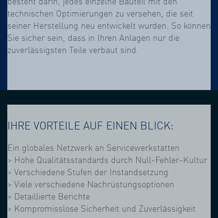
besteht darin, jedes einzelne Bauteil mit den
technischen Optimierungen zu versehen, die seit
seiner Herstellung neu entwickelt wurden. So können
Sie sicher sein, dass in Ihren Anlagen nur die
zuverlässigsten Teile verbaut sind.
IHRE VORTEILE AUF EINEN BLICK:
Ein globales Netzwerk an Servicewerkstätten
> Hohe Qualitätsstandards durch Null-Fehler-Kultur
> Verschiedene Stufen der Instandsetzung
> Viele verschiedene Nachrüstungsoptionen
> Detaillierte Berichte
> Kompromisslose Sicherheit und Zuverlässigkeit