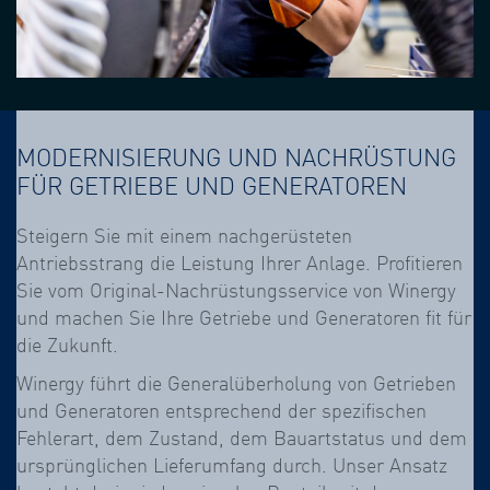
MODERNISIERUNG UND NACHRÜSTUNG
FÜR GETRIEBE UND GENERATOREN
Steigern Sie mit einem nachgerüsteten
Antriebsstrang die Leistung Ihrer Anlage. Profitieren
Sie vom Original-Nachrüstungsservice von Winergy
und machen Sie Ihre Getriebe und Generatoren fit für
die Zukunft.
Winergy führt die Generalüberholung von Getrieben
und Generatoren entsprechend der spezifischen
Fehlerart, dem Zustand, dem Bauartstatus und dem
ursprünglichen Lieferumfang durch. Unser Ansatz