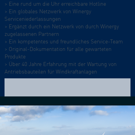
> Eine rund um die Uhr erreichbare Hotline
> Ein globales Netzwerk von Winergy
Serviceniederlassungen
> Ergänzt durch ein Netzwerk von durch Winergy
zugelassenen Partnern
> Ein kompetentes und freundliches Service-Team
> Original-Dokumentation für alle gewarteten
Produkte
> Über 40 Jahre Erfahrung mit der Wartung von
Antriebsbauteilen für Windkraftanlagen